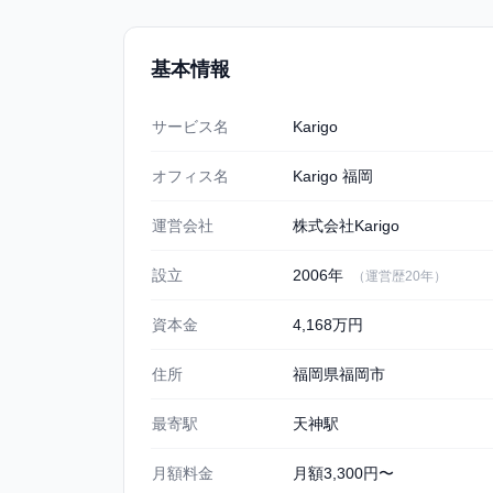
基本情報
Karigo 福岡の基本情報
サービス名
Karigo
オフィス名
Karigo 福岡
運営会社
株式会社Karigo
設立
2006年
（運営歴20年）
資本金
4,168万円
住所
福岡県福岡市
最寄駅
天神駅
月額料金
月額3,300円〜