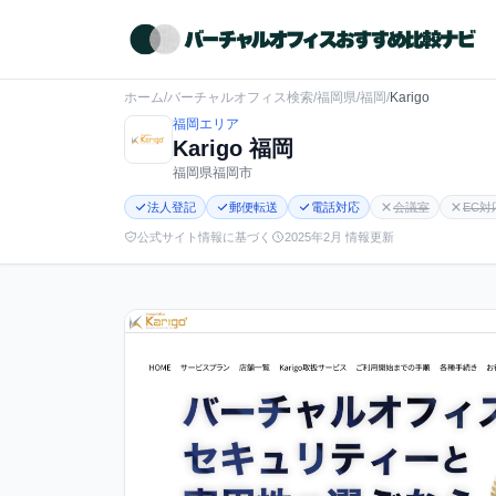
ホーム
/
バーチャルオフィス検索
/
福岡県
/
福岡
/
Karigo
福岡エリア
Karigo 福岡
福岡県福岡市
法人登記
郵便転送
電話対応
会議室
EC対
公式サイト情報に基づく
2025年2月 情報更新