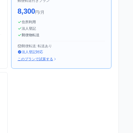
郵便転送付きプラン
8,300
円/月
住所利用
法人登記
郵便物転送
郵便転送: 転送あり
法人登記対応
このプランで試算する