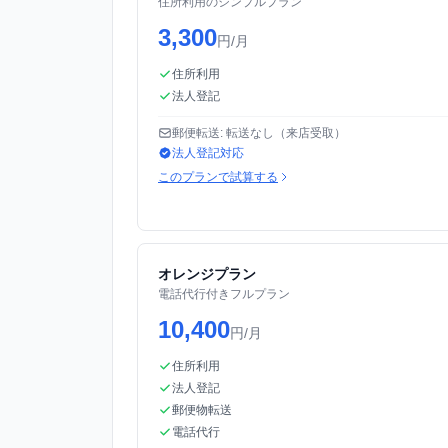
住所利用のシンプルプラン
3,300
円/月
住所利用
法人登記
郵便転送: 転送なし（来店受取）
法人登記対応
このプランで試算する
オレンジプラン
電話代行付きフルプラン
10,400
円/月
住所利用
法人登記
郵便物転送
電話代行