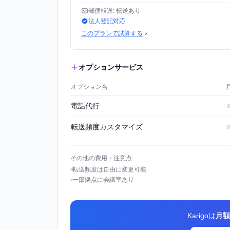
郵便転送: 転送あり
法人登記対応
このプランで試算する
オプションサービス
オプション名
電話代行
転送頻度カスタマイズ
その他の費用・注意点
転送頻度は自由に変更可能
一部拠点に会議室あり
Karigoは
月額