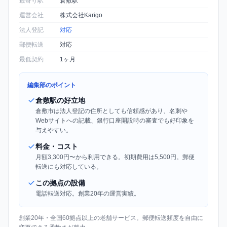
最寄り駅
倉敷駅
運営会社
株式会社Karigo
法人登記
対応
郵便転送
対応
最低契約
1ヶ月
編集部のポイント
倉敷駅の好立地
倉敷市は法人登記の住所としても信頼感があり、名刺や
Webサイトへの記載、銀行口座開設時の審査でも好印象を
与えやすい。
料金・コスト
月額3,300円〜から利用できる。初期費用は5,500円。郵便
転送にも対応している。
この拠点の設備
電話転送対応。創業20年の運営実績。
創業20年・全国60拠点以上の老舗サービス。郵便転送頻度を自由に