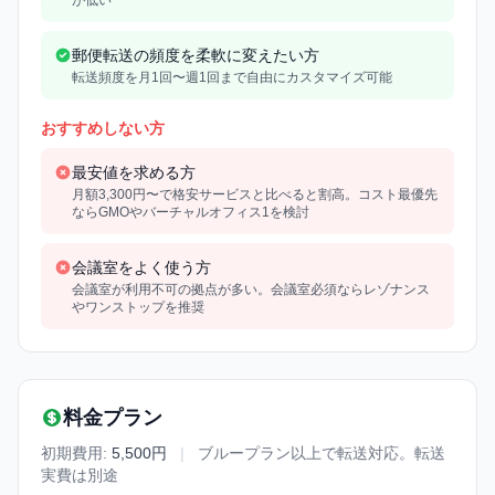
郵便転送の頻度を柔軟に変えたい方
転送頻度を月1回〜週1回まで自由にカスタマイズ可能
おすすめしない方
最安値を求める方
月額3,300円〜で格安サービスと比べると割高。コスト最優先
ならGMOやバーチャルオフィス1を検討
会議室をよく使う方
会議室が利用不可の拠点が多い。会議室必須ならレゾナンス
やワンストップを推奨
料金プラン
初期費用:
5,500円
|
ブループラン以上で転送対応。転送
実費は別途