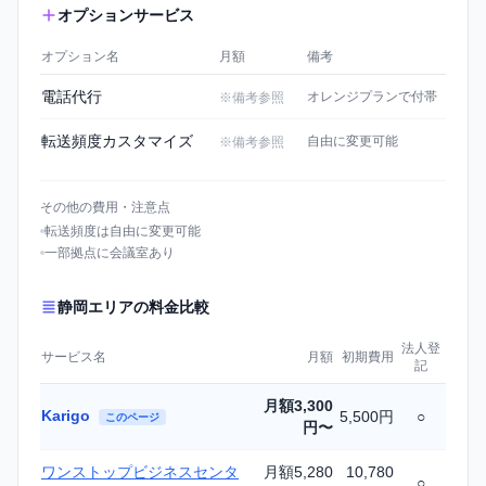
オプションサービス
オプション名
月額
備考
電話代行
オレンジプランで付帯
※備考参照
転送頻度カスタマイズ
自由に変更可能
※備考参照
その他の費用・注意点
転送頻度は自由に変更可能
一部拠点に会議室あり
静岡エリアの料金比較
法人登
サービス名
月額
初期費用
記
静岡エリアのバーチャルオフィス料金比較
月額3,300
Karigo
5,500円
○
このページ
円〜
ワンストップビジネスセンタ
月額5,280
10,780
○