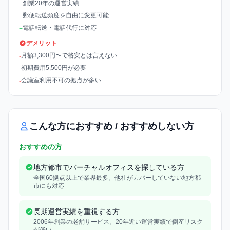
創業20年の運営実績
+
郵便転送頻度を自由に変更可能
+
電話転送・電話代行に対応
+
デメリット
月額3,300円〜で格安とは言えない
-
初期費用5,500円が必要
-
会議室利用不可の拠点が多い
-
こんな方におすすめ / おすすめしない方
おすすめの方
地方都市でバーチャルオフィスを探している方
全国60拠点以上で業界最多。他社がカバーしていない地方都
市にも対応
長期運営実績を重視する方
2006年創業の老舗サービス。20年近い運営実績で倒産リスク
が低い