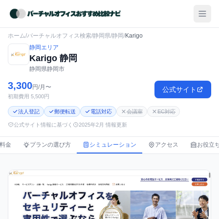
ホーム
/
バーチャルオフィス検索
/
静岡県
/
静岡
/
Karigo
静岡エリア
Karigo 静岡
静岡県静岡市
3,300
円/月〜
公式サイト
初期費用 5,500円
法人登記
郵便転送
電話対応
会議室
EC対応
公式サイト情報に基づく
2025年2月 情報更新
料金
プランの選び方
シミュレーション
アクセス
お役立