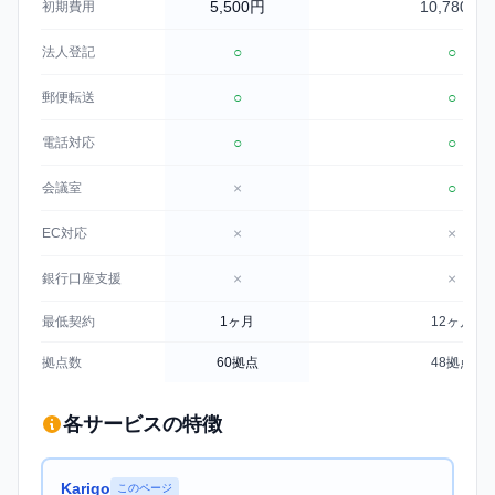
5,500円
10,780円
初期費用
○
○
法人登記
○
○
郵便転送
○
○
電話対応
×
○
会議室
×
×
EC対応
×
×
銀行口座支援
最低契約
1ヶ月
12ヶ月
拠点数
60拠点
48拠点
各サービスの特徴
Karigo
このページ