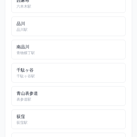
西麻布
六本木駅
品川
品川駅
南品川
青物横丁駅
千駄ヶ谷
千駄ヶ谷駅
青山表参道
表参道駅
荻窪
荻窪駅