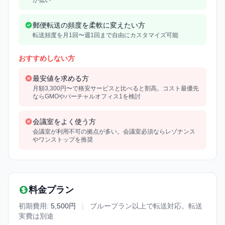
郵便転送の頻度を柔軟に変えたい方
転送頻度を月1回〜週1回まで自由にカスタマイズ可能
おすすめしない方
最安値を求める方
月額3,300円〜で格安サービスと比べると割高。コスト最優先
ならGMOやバーチャルオフィス1を検討
会議室をよく使う方
会議室が利用不可の拠点が多い。会議室必須ならレゾナンス
やワンストップを推奨
料金プラン
初期費用:
5,500円
|
ブループラン以上で転送対応。転送
実費は別途