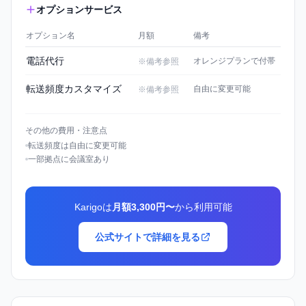
オプションサービス
オプション名
月額
備考
電話代行
オレンジプランで付帯
※備考参照
転送頻度カスタマイズ
自由に変更可能
※備考参照
その他の費用・注意点
転送頻度は自由に変更可能
一部拠点に会議室あり
Karigoは
月額3,300円〜
から利用可能
公式サイトで詳細を見る