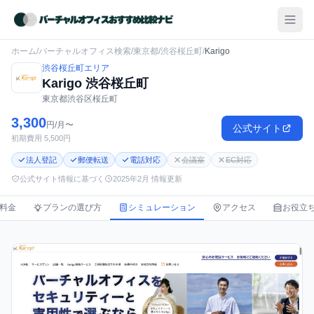
ホーム
/
バーチャルオフィス検索
/
東京都
/
渋谷桜丘町
/
Karigo
渋谷桜丘町エリア
Karigo 渋谷桜丘町
東京都渋谷区桜丘町
3,300
円/月〜
公式サイト
初期費用 5,500円
法人登記
郵便転送
電話対応
会議室
EC対応
公式サイト情報に基づく
2025年2月 情報更新
料金
プランの選び方
シミュレーション
アクセス
お役立