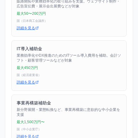
販路開拓や業務効率化の取り組みを支援。ウェブサイト制作・
広告宣伝費・展示会出展費などが対象
最大50〜200万円
国（日本商工会議所）
詳細を見る
IT導入補助金
業務効率化やDX推進のためのITツール導入費用を補助。会計ソ
フト・顧客管理ツールなどが対象
最大450万円
国（経済産業省）
詳細を見る
事業再構築補助金
新分野展開・業態転換など、事業再構築に意欲的な中小企業を
支援
最大1,500万円〜
国（中小企業庁）
詳細を見る