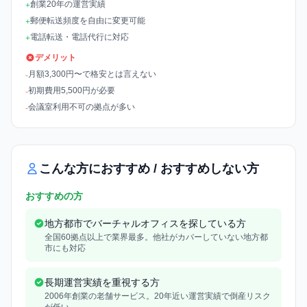
創業20年の運営実績
+
郵便転送頻度を自由に変更可能
+
電話転送・電話代行に対応
+
デメリット
月額3,300円〜で格安とは言えない
-
初期費用5,500円が必要
-
会議室利用不可の拠点が多い
-
こんな方におすすめ / おすすめしない方
おすすめの方
地方都市でバーチャルオフィスを探している方
全国60拠点以上で業界最多。他社がカバーしていない地方都
市にも対応
長期運営実績を重視する方
2006年創業の老舗サービス。20年近い運営実績で倒産リスク
が低い