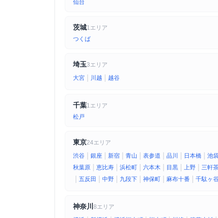
仙台
茨城
1エリア
つくば
埼玉
3エリア
|
|
大宮
川越
越谷
千葉
1エリア
松戸
東京
24エリア
|
|
|
|
|
|
|
渋谷
銀座
新宿
青山
表参道
品川
日本橋
池
|
|
|
|
|
|
秋葉原
恵比寿
浜松町
六本木
目黒
上野
三軒
|
|
|
|
|
|
五反田
中野
九段下
神保町
麻布十番
千駄ヶ
神奈川
8エリア