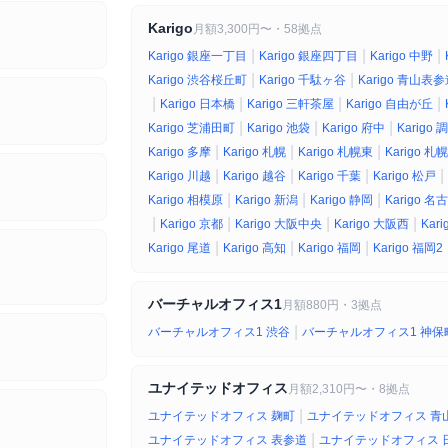
Karigo
月額3,300円〜・58拠点
|
|
|
Karigo 銀座一丁目
Karigo 銀座四丁目
Karigo 中野
|
|
Karigo 渋谷桜丘町
Karigo 千駄ヶ谷
Karigo 青山表
|
|
|
|
Karigo 日本橋
Karigo 三軒茶屋
Karigo 自由が丘
|
|
|
Karigo 芝浦田町
Karigo 池袋
Karigo 府中
Karigo 
|
|
|
Karigo 多摩
Karigo 札幌
Karigo 札幌東
Karigo 札
|
|
|
|
Karigo 川越
Karigo 越谷
Karigo 千葉
Karigo 松戸
|
|
|
Karigo 相模原
Karigo 新潟
Karigo 静岡
Karigo 
|
|
|
|
Karigo 京都
Karigo 大阪中央
Karigo 大阪西
Kar
|
|
|
Karigo 尾道
Karigo 高知
Karigo 福岡
Karigo 福岡2
バーチャルオフィス1
月額880円・3拠点
|
バーチャルオフィス1 渋谷
バーチャルオフィス1 神保
ユナイテッドオフィス
月額2,310円〜・8拠点
|
ユナイテッドオフィス 麹町
ユナイテッドオフィス 青
|
ユナイテッドオフィス 表参道
ユナイテッドオフィス 