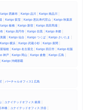
|
|
|
Karigo 西麻布
Karigo 品川
Karigo 南品川
|
|
|
参道
Karigo 荻窪
Karigo 恵比寿代官山
Karigo 秋葉原
|
|
|
Karigo 板橋
Karigo 新宿
Karigo 高田馬場
|
|
|
|
調布
Karigo 高円寺
Karigo 目黒
Karigo 本郷
|
|
|
|
幌美園
Karigo 仙台
Karigo つくば
Karigo さいたま
|
|
|
Karigo 横浜
Karigo 武蔵小杉
Karigo 座間
|
|
|
名古屋瑞穂
Karigo 名古屋北
Karigo 四日市
Karigo 松阪
|
|
|
|
igo 神戸
Karigo 岡山
Karigo 倉敷
Karigo 広島
|
Karigo 沖縄那覇
|
町
バーチャルオフィス1 広島
|
|
山
ユナイテッドオフィス 銀座
|
|
日本橋
ユナイテッドオフィス 渋谷