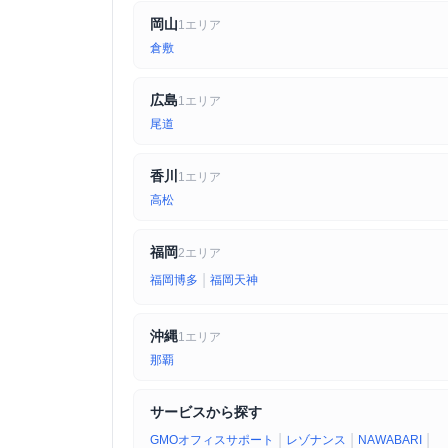
岡山
1エリア
倉敷
広島
1エリア
尾道
香川
1エリア
高松
福岡
2エリア
|
福岡博多
福岡天神
沖縄
1エリア
那覇
サービスから探す
|
|
|
GMOオフィスサポート
レゾナンス
NAWABARI