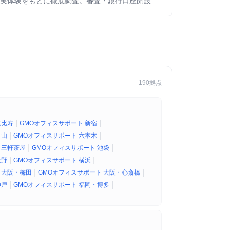
実体験をもとに徹底調査。審査・銀行口座開設・
郵便転送の使用感からDMMバーチャルオフィスと
の比較まで、忖度なしで解説する。
190拠点
|
|
恵比寿
GMOオフィスサポート 新宿
|
|
青山
GMOオフィスサポート 六本木
|
|
 三軒茶屋
GMOオフィスサポート 池袋
|
|
上野
GMOオフィスサポート 横浜
|
|
 大阪・梅田
GMOオフィスサポート 大阪・心斎橋
|
|
神戸
GMOオフィスサポート 福岡・博多