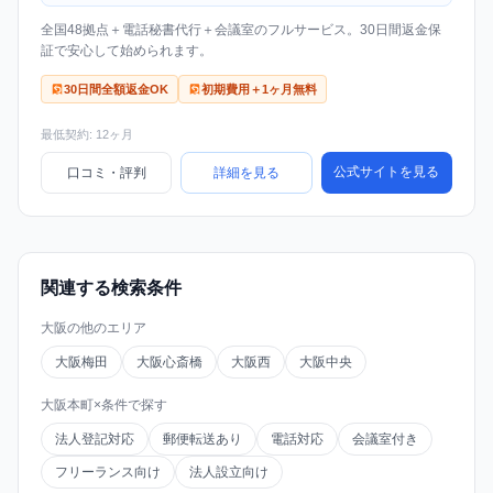
全国48拠点＋電話秘書代行＋会議室のフルサービス。30日間返金保
証で安心して始められます。
30日間全額返金OK
初期費用＋1ヶ月無料
最低契約: 12ヶ月
公式サイトを見る
口コミ・評判
詳細を見る
関連する検索条件
大阪の他のエリア
大阪梅田
大阪心斎橋
大阪西
大阪中央
大阪本町×条件で探す
法人登記対応
郵便転送あり
電話対応
会議室付き
フリーランス向け
法人設立向け