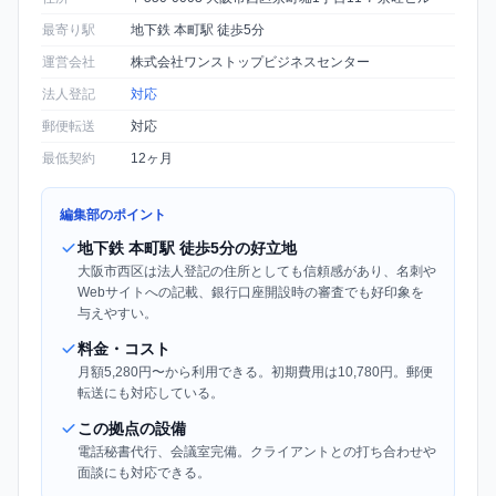
最寄り駅
地下鉄 本町駅 徒歩5分
運営会社
株式会社ワンストップビジネスセンター
法人登記
対応
郵便転送
対応
最低契約
12ヶ月
編集部のポイント
地下鉄 本町駅 徒歩5分の好立地
大阪市西区は法人登記の住所としても信頼感があり、名刺や
Webサイトへの記載、銀行口座開設時の審査でも好印象を
与えやすい。
料金・コスト
月額5,280円〜から利用できる。初期費用は10,780円。郵便
転送にも対応している。
この拠点の設備
電話秘書代行、会議室完備。クライアントとの打ち合わせや
面談にも対応できる。