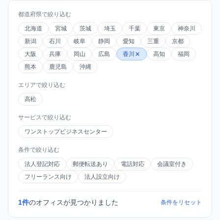
都道府県で絞り込む
北海道
宮城
茨城
埼玉
千葉
東京
神奈川
新潟
石川
岐阜
静岡
愛知
三重
京都
大阪
兵庫
岡山
広島
香川
高知
福岡
熊本
鹿児島
沖縄
エリアで絞り込む
高松
サービスで絞り込む
ワンストップビジネスセンター
条件で絞り込む
法人登記対応
郵便転送あり
電話対応
会議室付き
フリーランス向け
法人設立向け
1件
のオフィスが見つかりました
条件をリセット