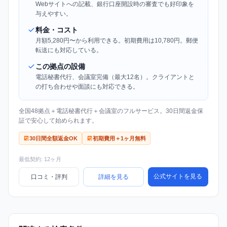
Webサイトへの記載、銀行口座開設時の審査でも好印象を
与えやすい。
料金・コスト
月額5,280円〜から利用できる。初期費用は10,780円。郵便
転送にも対応している。
この拠点の設備
電話秘書代行、会議室完備（最大12名）。クライアントと
の打ち合わせや面談にも対応できる。
全国48拠点＋電話秘書代行＋会議室のフルサービス。30日間返金保
証で安心して始められます。
30日間全額返金OK
初期費用＋1ヶ月無料
最低契約: 12ヶ月
公式サイトを見る
口コミ・評判
詳細を見る