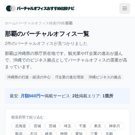
ホーム
/
バーチャルオフィス検索
/
沖縄
/
那覇
那覇のバーチャルオフィス一覧
2件のバーチャルオフィスが見つかりました
那覇は沖縄県の県庁所在地です。観光業やIT企業の進出が盛ん
で、沖縄でのビジネス拠点としてバーチャルオフィスの需要が高
まっています。
沖縄県の行政・経済の中心
IT企業の進出増加
沖縄ビジネスの拠点
最安:
月額660円〜
掲載サービス:
2社
掲載エリア:
1箇所
都道府県で絞り込む
北海道
宮城
茨城
埼玉
千葉
東京
神奈川
新潟
石川
岐阜
静岡
愛知
三重
京都