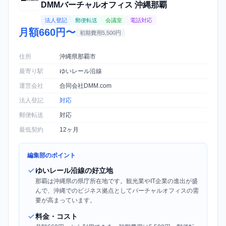
DMMバーチャルオフィス 沖縄那覇
法人登記
郵便転送
会議室
電話対応
月額660円〜
初期費用5,500円
住所
沖縄県那覇市
最寄り駅
ゆいレール沿線
運営会社
合同会社DMM.com
法人登記
対応
郵便転送
対応
最低契約
12ヶ月
編集部のポイント
ゆいレール沿線の好立地
那覇は沖縄県の県庁所在地です。観光業やIT企業の進出が盛
んで、沖縄でのビジネス拠点としてバーチャルオフィスの需
要が高まっています。
料金・コスト