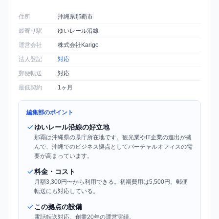
住所
沖縄県那覇市
最寄り駅
ゆいレール沿線
運営会社
株式会社Karigo
法人登記
対応
郵便転送
対応
最低契約
1ヶ月
編集部のポイント
ゆいレール沿線の好立地
那覇は沖縄県の県庁所在地です。観光業やIT企業の進出が盛
んで、沖縄でのビジネス拠点としてバーチャルオフィスの需
要が高まっています。
料金・コスト
月額3,300円〜から利用できる。初期費用は5,500円。郵便
転送にも対応している。
この拠点の設備
電話転送対応。創業20年の運営実績。