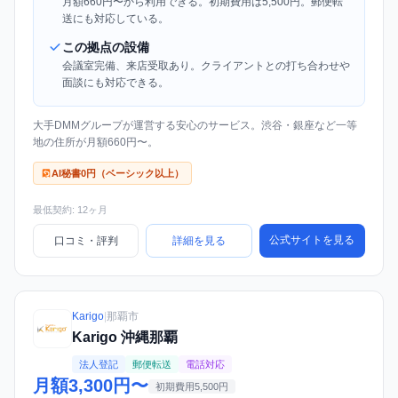
月額660円〜から利用できる。初期費用は5,500円。郵便転
送にも対応している。
この拠点の設備
会議室完備、来店受取あり。クライアントとの打ち合わせや
面談にも対応できる。
大手DMMグループが運営する安心のサービス。渋谷・銀座など一等
地の住所が月額660円〜。
AI秘書0円（ベーシック以上）
最低契約: 12ヶ月
公式サイトを見る
口コミ・評判
詳細を見る
Karigo
|
那覇市
Karigo 沖縄那覇
法人登記
郵便転送
電話対応
月額3,300円〜
初期費用5,500円