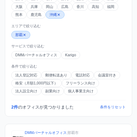
大阪
兵庫
岡山
広島
香川
高知
福岡
熊本
鹿児島
沖縄
エリアで絞り込む
那覇
サービスで絞り込む
DMMバーチャルオフィス
Karigo
条件で絞り込む
法人登記対応
郵便転送あり
電話対応
会議室付き
格安（月額1,000円以下）
フリーランス向け
法人設立向け
副業向け
個人事業主向け
2件
のオフィスが見つかりました
条件をリセット
DMMバーチャルオフィス
|
那覇市