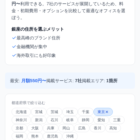
円〜
利用できる。7社のサービスが展開しているため、料
金・初期費用・オプションを比較して最適なオフィスを選
ぼう。
銀座の住所を選ぶメリット
最高峰のブランド住所
金融機関が集中
海外取引にも好印象
最安:
月額550円〜
掲載サービス:
7社
掲載エリア:
1箇所
都道府県で絞り込む
北海道
宮城
茨城
埼玉
千葉
東京
神奈川
新潟
石川
岐阜
静岡
愛知
三重
京都
大阪
兵庫
岡山
広島
香川
高知
福岡
熊本
鹿児島
沖縄