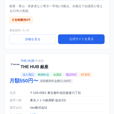
銀座・青山・表参道など東京一等地に8拠点。全拠点で会議室が使え
る21年の実績。
初期費用0円
最低契約: 3ヶ月
公式サイトを見る
詳細を見る
THE HUB
|
中央区
THE HUB 銀座
法人登記
郵便転送
会議室
電話対応
EC対応
月額550円〜
初期費用年会費11,000円
住所
〒104-0061 東京都中央区銀座六丁目
最寄り駅
東京メトロ銀座駅 徒歩3分
運営会社
nex株式会社