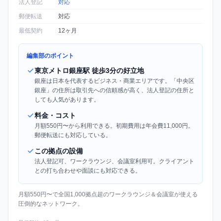
法人登記
対応
郵便転送
対応
最低契約
12ヶ月
編集部のポイント
東京メトロ銀座駅 徒歩3分の好立地
銀座は日本を代表するビジネス・商業エリアです。「中央区
銀座」の住所は取引先への信頼感が高く、法人登記の住所と
しても人気があります。
料金・コスト
月額550円〜から利用できる。初期費用は年会費11,000円。
郵便転送にも対応している。
この拠点の設備
法人登記可、ワークラウンジ、会議室利用可。クライアント
との打ち合わせや面談にも対応できる。
月額550円〜で全国1,000拠点超のワークラウンジ＆会議室が使える
圧倒的なネットワーク。