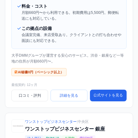
料金・コスト
月額660円〜から利用できる。初期費用は5,500円。郵便転
送にも対応している。
この拠点の設備
会議室完備、来店受取あり。クライアントとの打ち合わせや
面談にも対応できる。
大手DMMグループが運営する安心のサービス。渋谷・銀座など一等
地の住所が月額660円〜。
AI秘書0円（ベーシック以上）
最低契約: 12ヶ月
公式サイトを見る
口コミ・評判
詳細を見る
ワンストップビジネスセンター
|
中央区
ワンストップビジネスセンター 銀座