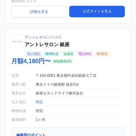
最低契約: 12ヶ月
公式サイトを見る
詳細を見る
アントレサロン
|
中央区
アントレサロン 銀座
法人登記
郵便転送
会議室
電話対応
EC対応
月額4,180円〜
初期費用0円
住所
〒104-0061 東京都中央区銀座七丁目
最寄り駅
東京メトロ銀座駅 徒歩5分
運営会社
銀座セカンドライフ株式会社
法人登記
対応
郵便転送
対応
最低契約
1ヶ月
編集部のポイント