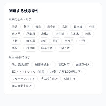
関連する検索条件
東京の他のエリア
渋谷
新宿
青山
表参道
品川
日本橋
池袋
虎ノ門
秋葉原
恵比寿
浜松町
六本木
目黒
上野
三軒茶屋
麹町
田町
五反田
中野
九段下
神保町
麻布十番
千駄ヶ谷
銀座×条件で探す
法人登記対応
郵便転送あり
電話対応
会議室付き
EC・ネットショップ対応
格安（月額1,000円以下）
フリーランス向け
法人設立向け
副業向け
個人事業主向け