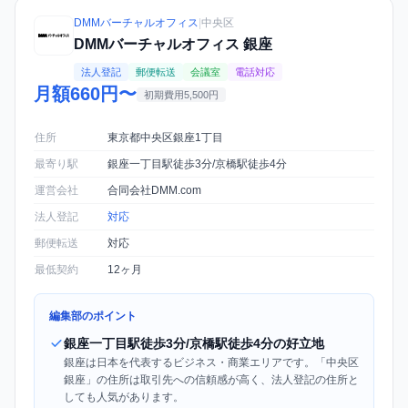
DMMバーチャルオフィス
|
中央区
DMMバーチャルオフィス 銀座
法人登記
郵便転送
会議室
電話対応
月額660円〜
初期費用5,500円
住所
東京都中央区銀座1丁目
最寄り駅
銀座一丁目駅徒歩3分/京橋駅徒歩4分
運営会社
合同会社DMM.com
法人登記
対応
郵便転送
対応
最低契約
12ヶ月
編集部のポイント
銀座一丁目駅徒歩3分/京橋駅徒歩4分の好立地
銀座は日本を代表するビジネス・商業エリアです。「中央区
銀座」の住所は取引先への信頼感が高く、法人登記の住所と
しても人気があります。