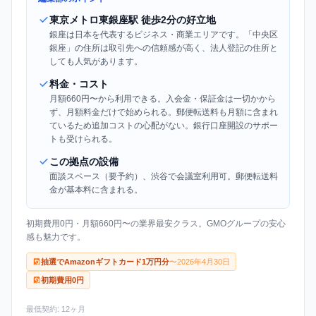
東京メトロ東銀座駅 徒歩2分の好立地
銀座は日本を代表するビジネス・商業エリアです。「中央区
銀座」の住所は取引先への信頼感が高く、法人登記の住所と
しても人気があります。
料金・コスト
月額660円〜から利用できる。入会金・保証金は一切かから
ず、月額料金だけで始められる。郵便転送料も月額に含まれ
ているため追加コストの心配がない。銀行口座開設のサポー
トも受けられる。
この拠点の設備
面談スペース（要予約）、渋谷で会議室利用可。郵便転送料
金が基本料に含まれる。
初期費用0円・月額660円〜の業界最安クラス。GMOグループの安心
感も魅力です。
抽選でAmazonギフトカード1万円分
〜2026年4月30日
初期費用0円
最低契約: 12ヶ月