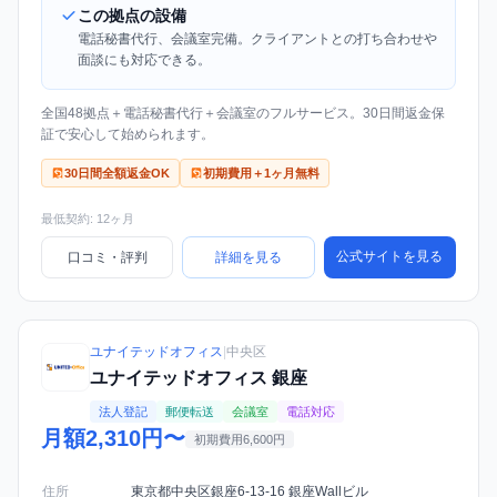
この拠点の設備
電話秘書代行、会議室完備。クライアントとの打ち合わせや
面談にも対応できる。
全国48拠点＋電話秘書代行＋会議室のフルサービス。30日間返金保
証で安心して始められます。
30日間全額返金OK
初期費用＋1ヶ月無料
最低契約: 12ヶ月
公式サイトを見る
口コミ・評判
詳細を見る
ユナイテッドオフィス
|
中央区
ユナイテッドオフィス 銀座
法人登記
郵便転送
会議室
電話対応
月額2,310円〜
初期費用6,600円
住所
東京都中央区銀座6-13-16 銀座Wallビル