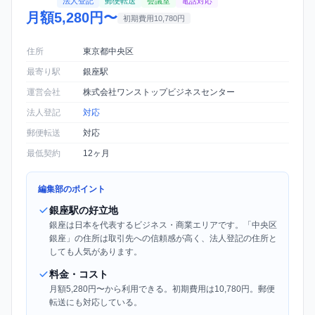
法人登記
郵便転送
会議室
電話対応
月額5,280円〜
初期費用10,780円
住所
東京都中央区
最寄り駅
銀座駅
運営会社
株式会社ワンストップビジネスセンター
法人登記
対応
郵便転送
対応
最低契約
12ヶ月
編集部のポイント
銀座駅の好立地
銀座は日本を代表するビジネス・商業エリアです。「中央区
銀座」の住所は取引先への信頼感が高く、法人登記の住所と
しても人気があります。
料金・コスト
月額5,280円〜から利用できる。初期費用は10,780円。郵便
転送にも対応している。