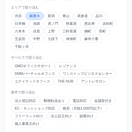
エリアで絞り込む
渋谷
銀座
新宿
青山
表参道
品川
日本橋
池袋
虎ノ門
秋葉原
恵比寿
浜松町
六本木
目黒
上野
三軒茶屋
麹町
田町
五反田
中野
九段下
神保町
麻布十番
千駄ヶ谷
サービスで絞り込む
GMOオフィスサポート
レゾナンス
DMMバーチャルオフィス
ワンストップビジネスセンター
ユナイテッドオフィス
THE HUB
アントレサロン
条件で絞り込む
法人登記対応
郵便転送あり
電話対応
会議室付き
EC・ネットショップ対応
格安（月額1,000円以下）
フリーランス向け
法人設立向け
副業向け
個人事業主向け