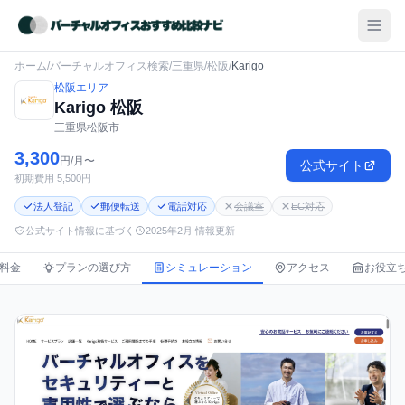
ホーム
/
バーチャルオフィス検索
/
三重県
/
松阪
/
Karigo
松阪エリア
Karigo 松阪
三重県松阪市
3,300
円/月〜
公式サイト
初期費用 5,500円
法人登記
郵便転送
電話対応
会議室
EC対応
公式サイト情報に基づく
2025年2月 情報更新
料金
プランの選び方
シミュレーション
アクセス
お役立