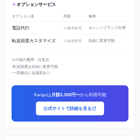
オプションサービス
オプション名
月額
備考
電話代行
オレンジプランで付帯
※備考参照
転送頻度カスタマイズ
自由に変更可能
※備考参照
その他の費用・注意点
転送頻度は自由に変更可能
一部拠点に会議室あり
Karigoは
月額3,300円〜
から利用可能
公式サイトで詳細を見る