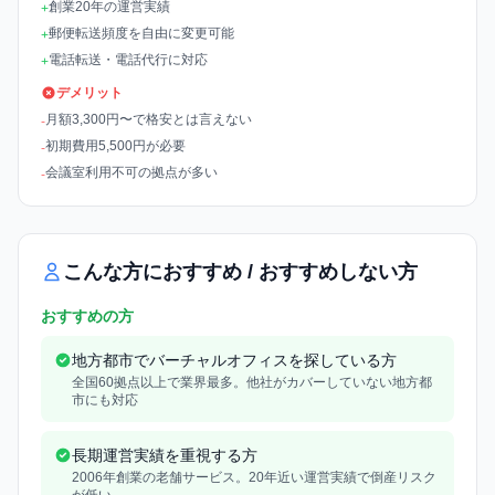
創業20年の運営実績
+
郵便転送頻度を自由に変更可能
+
電話転送・電話代行に対応
+
デメリット
月額3,300円〜で格安とは言えない
-
初期費用5,500円が必要
-
会議室利用不可の拠点が多い
-
こんな方におすすめ / おすすめしない方
おすすめの方
地方都市でバーチャルオフィスを探している方
全国60拠点以上で業界最多。他社がカバーしていない地方都
市にも対応
長期運営実績を重視する方
2006年創業の老舗サービス。20年近い運営実績で倒産リスク
が低い