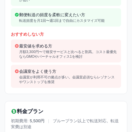
郵便転送の頻度を柔軟に変えたい方
転送頻度を月1回〜週1回まで自由にカスタマイズ可能
おすすめしない方
最安値を求める方
月額3,300円〜で格安サービスと比べると割高。コスト最優先
ならGMOやバーチャルオフィス1を検討
会議室をよく使う方
会議室が利用不可の拠点が多い。会議室必須ならレゾナンス
やワンストップを推奨
料金プラン
初期費用:
5,500円
|
ブループラン以上で転送対応。転送
実費は別途