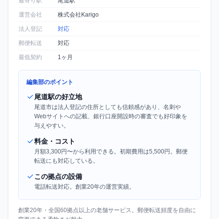
最寄り駅
尾道駅
運営会社
株式会社Karigo
法人登記
対応
郵便転送
対応
最低契約
1ヶ月
編集部のポイント
尾道駅の好立地
尾道市は法人登記の住所としても信頼感があり、名刺や
Webサイトへの記載、銀行口座開設時の審査でも好印象を
与えやすい。
料金・コスト
月額3,300円〜から利用できる。初期費用は5,500円。郵便
転送にも対応している。
この拠点の設備
電話転送対応。創業20年の運営実績。
創業20年・全国60拠点以上の老舗サービス。郵便転送頻度を自由に