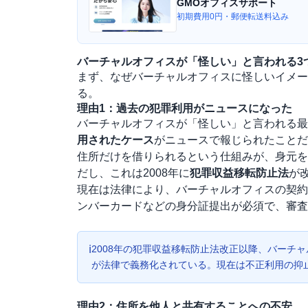
GMOオフィスサポート
初期費用0円・郵便転送料込み
バーチャルオフィスが「怪しい」と言われる3
まず、なぜバーチャルオフィスに怪しいイメー
る。
理由1：過去の犯罪利用がニュースになった
バーチャルオフィスが「怪しい」と言われる最
用されたケース
がニュースで報じられたことだ
住所だけを借りられるという仕組みが、身元を
だし、これは2008年に
犯罪収益移転防止法
が
現在は法律により、バーチャルオフィスの契約
ンバーカードなどの身分証提出が必須で、審査
ℹ
2008年の
犯罪収益移転防止法
改正以降、バーチャ
が法律で義務化されている。現在は不正利用の抑
理由2：住所を他人と共有することへの不安