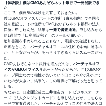
【体験談】僕はGMOあおぞらネット銀行で一発開設でき
た
ここで、僕自身の体験を共有しておきたい。
僕はGMOオフィスサポートの住所（東京都内）で合同会
社を登記し、その住所でGMOあおぞらネット銀行の法人
口座に申し込んだ。結果は
一発で審査通過
。申し込みから
約1週間で「口座開設完了」のメールが届いた。
追加書類を求められることもなく、電話での確認もなし。
正直なところ「バーチャルオフィスの住所で本当に通るの
か」と不安だったが、あっさりすぎるくらいスムーズだっ
た。
GMOあおぞらネット銀行を選んだのは、
バーチャルオフ
ィスがGMOオフィスサポートだったから
だ。同じGMOグ
ループ同士なので相性が良いという口コミをXで見かけて
いたのが大きい。結果的にこの選択は正解だったと思って
いる。
ちなみに、口座開設後に三井住友カード ビジネスオーナ
ーズ（法人クレジットカード）も申し込んだが、こちらも
一発で審査通過した。バーチャルオフィスの住所で法人口