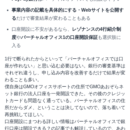
事業内容の記載を具体的にする・Webサイトを公開す
る
だけで審査結果が変わることもある
口座開設に不安があるなら、
レゾナンスの4行紹介制
度
や
バーチャルオフィス1の口座開設保証
も選択肢に
入る
1行で断られたからといって「バーチャルオフィスでは口
座が作れない」と思い込む必要はない。銀行の審査基準は
それぞれ違うし、申し込み内容を改善するだけで結果が変
わることも多い。
僕自身はGMOオフィスサポートの住所でGMOあおぞらネ
ット銀行の法人口座を一発開設できた。その後のクレジッ
トカードも問題なく通っている。バーチャルオフィスの住
所だからダメ、ということは決してないので、落ち着いて
再挑戦してほしい。
口座開設にまつわる詳しい情報は
バーチャルオフィスで銀
行口座は開設できる？
の記事でも解説しているので、あわ