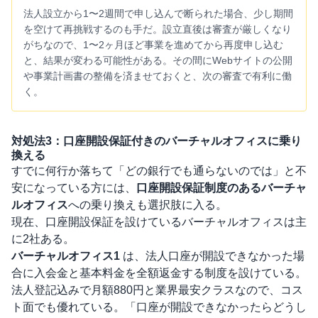
法人設立から1〜2週間で申し込んで断られた場合、少し期間
を空けて再挑戦するのも手だ。設立直後は審査が厳しくなり
がちなので、1〜2ヶ月ほど事業を進めてから再度申し込む
と、結果が変わる可能性がある。その間にWebサイトの公開
や事業計画書の整備を済ませておくと、次の審査で有利に働
く。
対処法3：口座開設保証付きのバーチャルオフィスに乗り
換える
すでに何行か落ちて「どの銀行でも通らないのでは」と不
安になっている方には、
口座開設保証制度のあるバーチャ
ルオフィス
への乗り換えも選択肢に入る。
現在、口座開設保証を設けているバーチャルオフィスは主
に2社ある。
バーチャルオフィス1
は、法人口座が開設できなかった場
合に入会金と基本料金を全額返金する制度を設けている。
法人登記込みで月額880円と業界最安クラスなので、コス
ト面でも優れている。「口座が開設できなかったらどうし