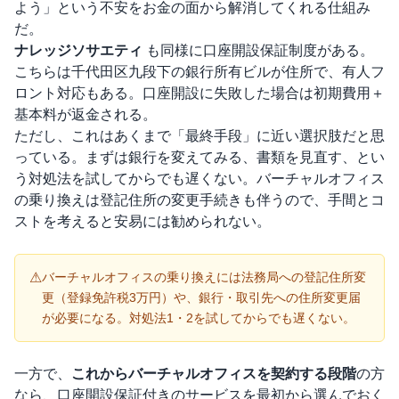
よう」という不安をお金の面から解消してくれる仕組み
だ。
ナレッジソサエティ
も同様に口座開設保証制度がある。
こちらは千代田区九段下の銀行所有ビルが住所で、有人フ
ロント対応もある。口座開設に失敗した場合は初期費用＋
基本料が返金される。
ただし、これはあくまで「最終手段」に近い選択肢だと思
っている。まずは銀行を変えてみる、書類を見直す、とい
う対処法を試してからでも遅くない。バーチャルオフィス
の乗り換えは登記住所の変更手続きも伴うので、手間とコ
ストを考えると安易には勧められない。
⚠
バーチャルオフィスの乗り換えには法務局への登記住所変
更（登録免許税3万円）や、銀行・取引先への住所変更届
が必要になる。対処法1・2を試してからでも遅くない。
一方で、
これからバーチャルオフィスを契約する段階
の方
なら、口座開設保証付きのサービスを最初から選んでおく