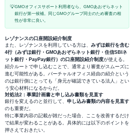
💡
GMOオフィスサポート利用者なら、GMOあおぞらネット
銀行が第一候補。同じGMOグループ同士のため審査の相
性が非常に良い。
レゾナンスの口座開設紹介制度
また、
レゾナンス
を利用している方は、
みずほ銀行を含む
4行（みずほ銀行・GMOあおぞらネット銀行・住信SBIネ
ット銀行・PayPay銀行）の口座開設紹介制度
が使える。
紹介ルートで申し込むことで、通常より審査がスムーズに
進む可能性がある。バーチャルオフィス経由の紹介という
のは銀行側にとっても「身元が確認できている法人」とい
う安心材料になるからだ。
対処法2：事業計画書と申し込み書類を見直す
銀行を変えるのと並行して、
申し込み書類の内容を見直す
のも重要だ。
特に事業内容の記載が雑だった場合、ここを改善するだけ
で結果が変わることがある。具体的には以下のポイントを
押さえておきたい。