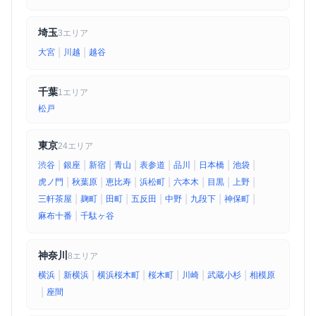
埼玉
3エリア
|
|
大宮
川越
越谷
千葉
1エリア
松戸
東京
24エリア
|
|
|
|
|
|
|
|
渋谷
銀座
新宿
青山
表参道
品川
日本橋
池袋
|
|
|
|
|
|
|
虎ノ門
秋葉原
恵比寿
浜松町
六本木
目黒
上野
|
|
|
|
|
|
|
三軒茶屋
麹町
田町
五反田
中野
九段下
神保町
|
麻布十番
千駄ヶ谷
神奈川
8エリア
|
|
|
|
|
|
横浜
新横浜
横浜桜木町
桜木町
川崎
武蔵小杉
相模原
|
座間